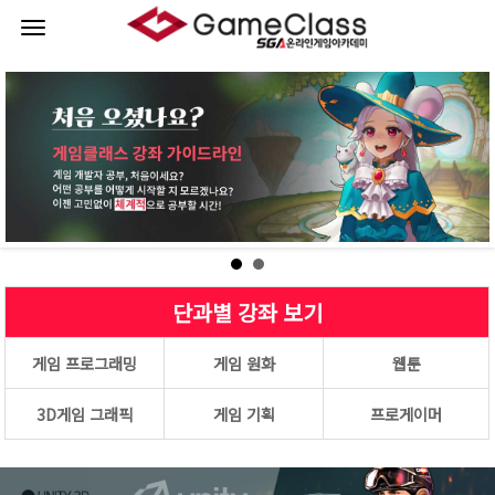
로그인
회원가입
취업성공 프로젝트
단과별 강좌
이벤트
커뮤니티
단과별 강좌 보기
강사진소개
게임 프로그래밍
게임 원화
웹툰
게임클래스
3D게임 그래픽
게임 기획
프로게이머
이용안내
나의강의실