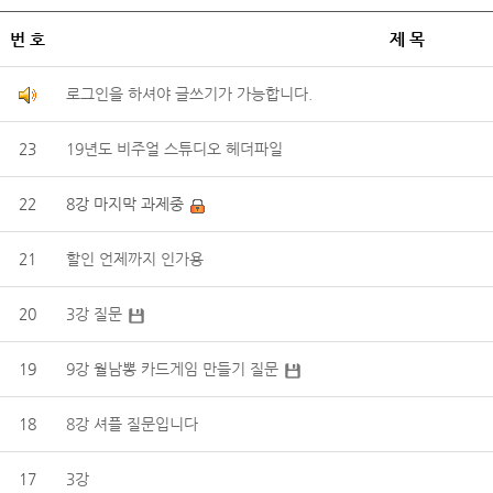
번 호
제 목
로그인을 하셔야 글쓰기가 가능합니다.
23
19년도 비주얼 스튜디오 헤더파일
22
8강 마지막 과제중
21
할인 언제까지 인가용
20
3강 질문
19
9강 월남뽕 카드게임 만들기 질문
18
8강 셔플 질문입니다
17
3강