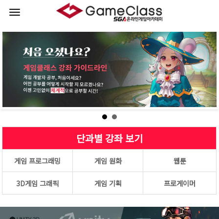
로그인
회원가입
취업성공 프로젝트
단과별 강좌
이벤트
커뮤니티
단과별 강좌 보기
강사진소개
게임 프로그래밍
게임 원화
웹툰
게임클래스
3D게임 그래픽
게임 기획
프로게이머
이용안내
나의강의실