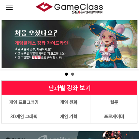
로그인
회원가입
취업성공 프로젝트
단과별 강좌
이벤트
커뮤니티
단과별 강좌 보기
강사진소개
게임 프로그래밍
게임 원화
웹툰
게임클래스
3D게임 그래픽
게임 기획
프로게이머
이용안내
나의강의실