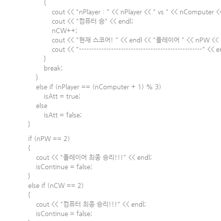
{
cout << "nPlayer : " << nPlayer << " vs " << nComputer << "
cout << "컴퓨터 승" << endl;
nCW++;
cout << "현재 스코어! " << endl << "플레이어 " << nPW << " : 
cout << "--------------------------------------------------" << e
}
break;
}
else if (nPlayer == (nComputer + 1) % 3)
isAtt = true;
else
isAtt = false;
}
if (nPW == 2)
{
cout << "플레이어 최종 승리!!!" << endl;
isContinue = false;
}
else if (nCW == 2)
{
cout << "컴퓨터 최종 승리!!!" << endl;
isContinue = false;