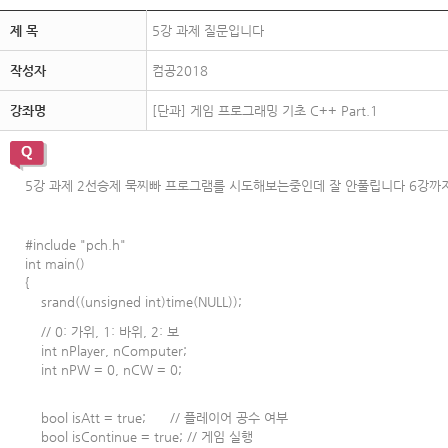
제 목
5강 과제 질문입니다
작성자
컴공2018
강좌명
[단과] 게임 프로그래밍 기초 C++ Part.1
5강 과제 2선승제 묵찌빠 프로그램를 시도해보는중인데 잘 안풀립니다 6강까
#include "pch.h"
int main()
{
srand((unsigned int)time(NULL));
// 0: 가위, 1: 바위, 2: 보
int nPlayer, nComputer;
int nPW = 0, nCW = 0;
bool isAtt = true; // 플레이어 공수 여부
bool isContinue = true; // 게임 실행