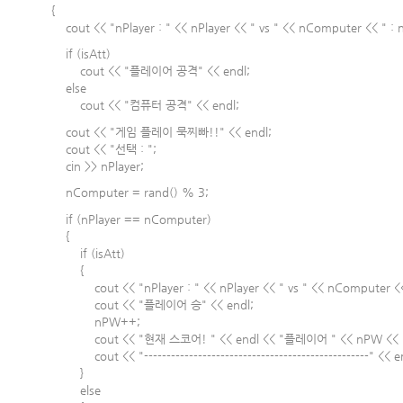
{
cout << "nPlayer : " << nPlayer << " vs " << nComputer << " : 
if (isAtt)
cout << "플레이어 공격" << endl;
else
cout << "컴퓨터 공격" << endl;
cout << "게임 플레이 묵찌빠!!" << endl;
cout << "선택 : ";
cin >> nPlayer;
nComputer = rand() % 3;
if (nPlayer == nComputer)
{
if (isAtt)
{
cout << "nPlayer : " << nPlayer << " vs " << nComputer << "
cout << "플레이어 승" << endl;
nPW++;
cout << "현재 스코어! " << endl << "플레이어 " << nPW << " : 
cout << "--------------------------------------------------" << e
}
else